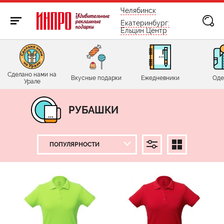
бесплатно по России
Челябинск
Екатеринбург:
Ельцин Центр
Сделано нами на
Вкусные подарки
Ежедневники
Оде
Урале
РУБАШКИ
ЦЕНА