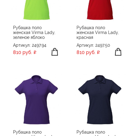
ПРОИЗВОДИТЕЛЬ
Fruit of the Loom
ЦВЕТ
James Harvest
Рубашка поло
Рубашка поло
женская Virma Lady,
женская Virma Lady,
Sols
зеленое яблоко
красная
МАТЕРИАЛ
Unit
Артикул: 2497.94
Артикул: 2497.50
810 руб.
810 руб.
ХЛОПОК
ХЛОПОК, ПОЛИЭСТЕР
ПРИМЕНИТЬ
СБРОСИТЬ
Рубашка поло
Рубашка поло