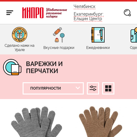
бесплатно по России
Челябинск
Екатеринбург:
Ельцин Центр
Сделано нами на
Вкусные подарки
Ежедневники
Оде
Урале
ВАРЕЖКИ И
ПЕРЧАТКИ
ЦЕНА