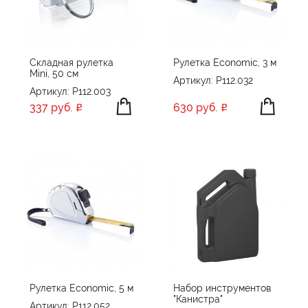
ПРОИЗВОДИТЕЛЬ
ganzo
ЦВЕТ
GearX
Складная рулетка
Рулетка Economic, 3 м
Mini, 50 см
Happy gifts
Артикул: P112.032
Артикул: P112.003
HIPER
337 руб.
630 руб.
Kikkerland
ПРИМЕНИТЬ
СБРОСИТЬ
Read&Ready
Roxon
Stac
STINGER
TOPS
VICTORINOX
XD Collection
XD Design
Рулетка Economic, 5 м
Набор инструментов
"Канистра"
Без бренда
Артикул: P112.052