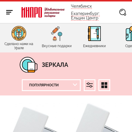
бесплатно по России
Челябинск
Екатеринбург:
Ельцин Центр
Сделано нами на
Вкусные подарки
Ежедневники
Оде
Урале
ЗЕРКАЛА
ЦЕНА