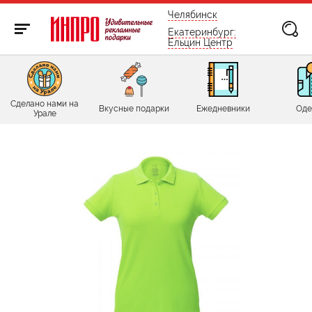
бесплатно по России
Челябинск
Екатеринбург:
Ельцин Центр
Сделано нами на
Вкусные подарки
Ежедневники
Оде
Урале