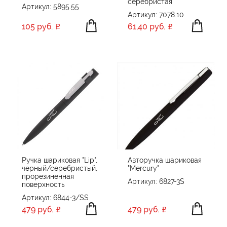
серебристая
Артикул: 5895.55
Portobello Ручки
Артикул: 7078.10
105 руб.
61,40 руб.
Portobello Ручки Premium
Prodir
Rezolution
SILVER
Swiss Peak
UMA
XD Collection
XD Design
Без бренда
Ручка шариковая "Lip",
Авторучка шариковая
черный/серебристый,
"Mercury"
прорезиненная
Артикул: 6827-3S
поверхность
Артикул: 6844-3/SS
479 руб.
479 руб.