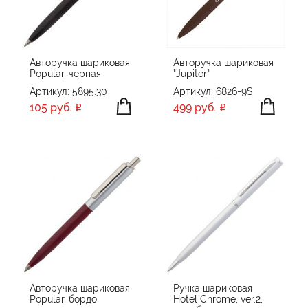
ОБЪЕМ ПАМЯТИ
64 GB
ПРОИЗВОДИТЕЛЬ
Авторучка шариковая
Авторучка шариковая
Popular, черная
"Jupiter"
Avenue
Артикул: 5895.30
Артикул: 6826-9S
ЦВЕТ
Chili
105 руб.
499 руб.
CPen
Happy gifts
Klio Eterna
ПРИМЕНИТЬ
СБРОСИТЬ
Klio-Eterna
Molti
Open
OPen
PARKER
PIERRE CARDIN
Авторучка шариковая
Ручка шариковая
Popular, бордо
Hotel Chrome, ver.2,
Portobello