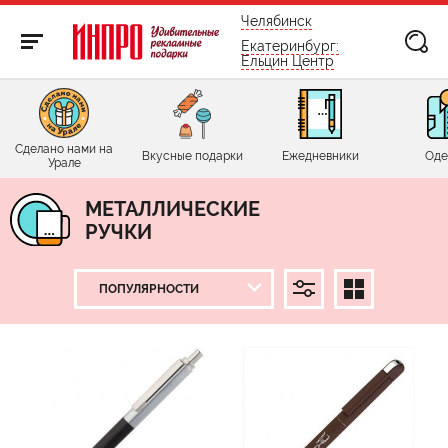
бесплатно по России
Челябинск
Екатеринбург:
Ельцин Центр
Сделано нами на
Вкусные подарки
Ежедневники
Оде
Урале
МЕТАЛЛИЧЕСКИЕ
РУЧКИ
ЦЕНА