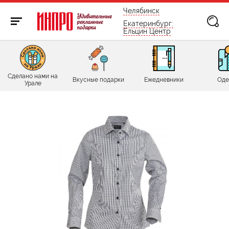
бесплатно по России
Челябинск
Екатеринбург:
Ельцин Центр
Сделано нами на
Вкусные подарки
Ежедневники
Оде
Урале