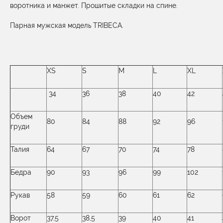
воротника и манжет. Прошитые складки на спине.
Парная мужская модель TRIBECA.
XS
S
M
L
XL
34
36
38
40
42
Объем
80
84
88
92
96
груди
Талия
64
67
70
74
78
Бедра
90
93
96
99
102
Рукав
58
59
60
61
62
Ворот
37,5
38,5
39
40
41