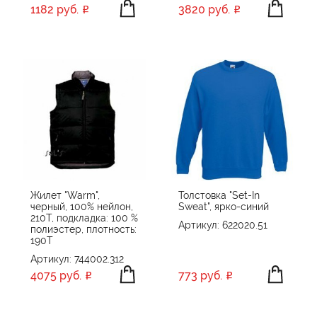
1182 руб.
3820 руб.
Unit
US Basic
Vinga
XD Collection
Без бренда
Жилет "Warm",
Толстовка "Set-In
черный, 100% нейлон,
Sweat", ярко-синий
210Т, подкладка: 100 %
Артикул: 622020.51
полиэстер, плотность:
190T
Артикул: 744002.312
4075 руб.
773 руб.