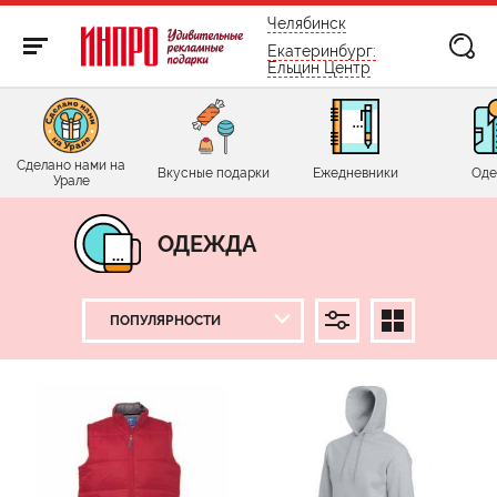
бесплатно по России
Челябинск
Екатеринбург:
Ельцин Центр
Сделано нами на
Вкусные подарки
Ежедневники
Оде
Урале
ОДЕЖДА
ЦЕНА