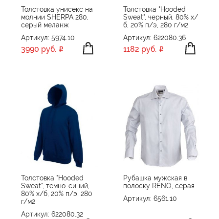
Portobello Одежда
Толстовка унисекс на
Толстовка "Hooded
молнии SHERPA 280,
Sweat", черный, 80% х/
Portobello Подарочные наборы
серый меланж
б, 20% п/э, 280 г/м2
Артикул: 5974.10
Артикул: 622080.36
Portobello Трикотаж
3990 руб.
1182 руб.
Sherst
Sols
Stan
STANCOLOR
STANPROMO
Stricker
Stride
teplo
Textile
Толстовка "Hooded
Рубашка мужская в
TH Clothes
Sweat", темно-синий,
полоску RENO, серая
80% х/б, 20% п/э, 280
Артикул: 6561.10
Thermalli
г/м2
Артикул: 622080.32
Ukiyo