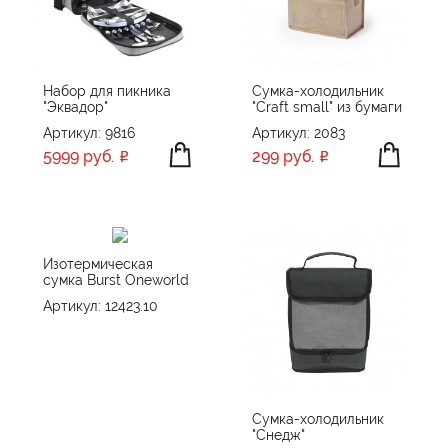
ПРОИЗВОДИТЕЛЬ
Burst
Happy gifts
Набор для пикника
Сумка-холодильник
"Эквадор"
"Craft small" из бумаги
hi!dea™
ПРИМЕНИТЬ
СБРОСИТЬ
Артикул: 9816
Артикул: 2083
RIVACASE
5999 руб.
299 руб.
Slazenger
Stride
Swiss Peak
Tour de Grass
Изотермическая
сумка Burst Oneworld
US Basic
Артикул: 12423.10
Voyager
XD Collection
XD Xclusive
Без бренда
Сумка-холодильник
"Снедж"