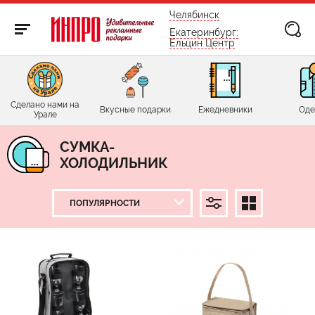
бесплатно по России
Челябинск
Екатеринбург:
Ельцин Центр
Сделано нами на
Вкусные подарки
Ежедневники
Оде
Урале
СУМКА-
ХОЛОДИЛЬНИК
ЦЕНА