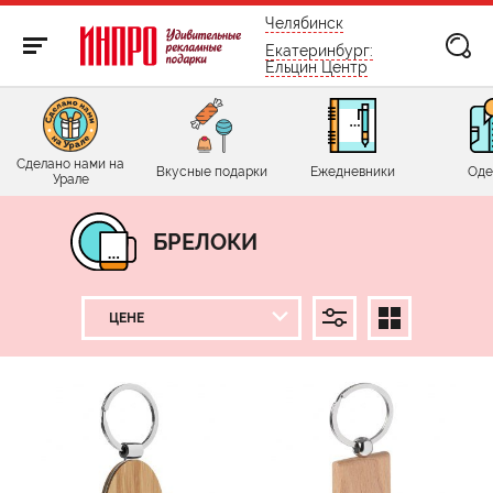
бесплатно по России
Челябинск
Екатеринбург:
Ельцин Центр
Сделано нами на
Вкусные подарки
Ежедневники
Оде
Урале
БРЕЛОКИ
ЦЕНА