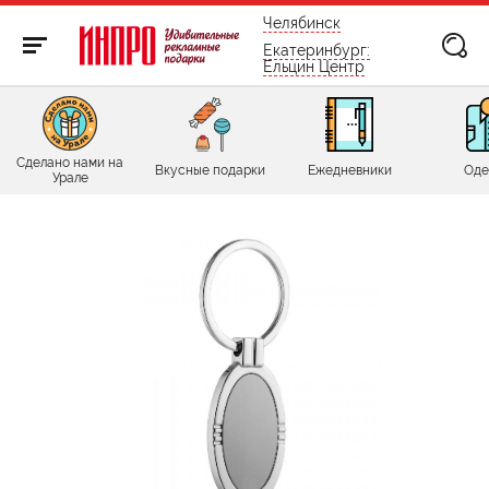
бесплатно по России
Челябинск
Екатеринбург:
Ельцин Центр
Сделано нами на
Вкусные подарки
Ежедневники
Оде
Урале