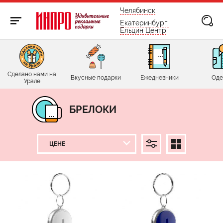
бесплатно по России
Челябинск
Екатеринбург:
Ельцин Центр
Сделано нами на
Вкусные подарки
Ежедневники
Оде
Урале
БРЕЛОКИ
ЦЕНА