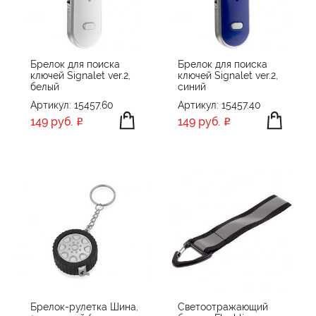
ПРОИЗВОДИТЕЛЬ
Chili
ЦВЕТ
VICTORINOX
Брелок для поиска
Брелок для поиска
ключей Signalet ver.2,
ключей Signalet ver.2,
XD Collection
белый
синий
Без бренда
Артикул: 15457.60
Артикул: 15457.40
ПРИМЕНИТЬ
СБРОСИТЬ
149 руб.
149 руб.
Брелок-рулетка Шина,
Светоотражающий