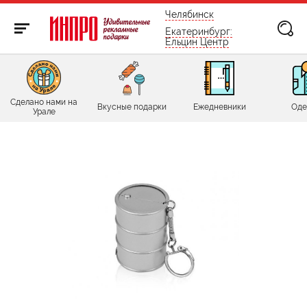
бесплатно по России
Челябинск
Екатеринбург:
Ельцин Центр
Сделано нами на
Вкусные подарки
Ежедневники
Оде
Урале