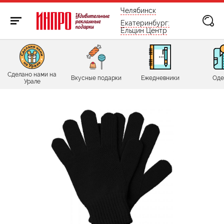
бесплатно по России
Челябинск
Екатеринбург:
Ельцин Центр
Сделано нами на
Вкусные подарки
Ежедневники
Оде
Урале