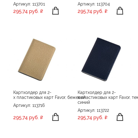
Артикул: 113701
Артикул: 113704
Portobello Рюкзаки, Сумки, Чехлы
295,74 руб.
295,74 руб.
POWERFOLIO
Read&Ready
Swiss Peak
William Lloyd
XD Collection
XD Design
Без бренда
сделано в России
Картхолдер для 2-
Картхолдер для 2-
х пластиковых карт Favor, бежевый
х пластиковых карт Favor, те
синий
Артикул: 113716
Артикул: 113722
295,74 руб.
295,74 руб.