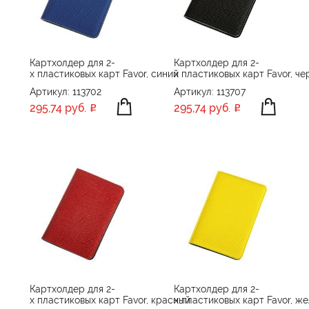
ОБЪЕМ ПАМЯТИ
8 GB
16 GB
ПРОИЗВОДИТЕЛЬ
Картхолдер для 2-
Картхолдер для 2-
х пластиковых карт Favor, синий
х пластиковых карт Favor, ч
Cacharel
Артикул: 113702
Артикул: 113707
ЦВЕТ
CERRUTI 1881
295,74 руб.
295,74 руб.
Chili
Christian Lacroix
Happy gifts
ПРИМЕНИТЬ
СБРОСИТЬ
Hard Work
Indivo
LACHETTA
Matteo Tantini
Molti
Portobello Одежда
Картхолдер для 2-
Картхолдер для 2-
х пластиковых карт Favor, красный
х пластиковых карт Favor, ж
Portobello Подарочные наборы