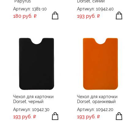
"Papyrus"
Dorset, синий
Portobello Рюкзаки, Сумки, Чехлы
Артикул: 1381-10
Артикул: 10942.40
180 руб.
193 руб.
POWERFOLIO
Read&Ready
Swiss Peak
William Lloyd
XD Collection
XD Design
Без бренда
сделано в России
Чехол для карточки
Чехол для карточки
Dorset, черный
Dorset, оранжевый
Артикул: 10942.30
Артикул: 10942.20
193 руб.
193 руб.