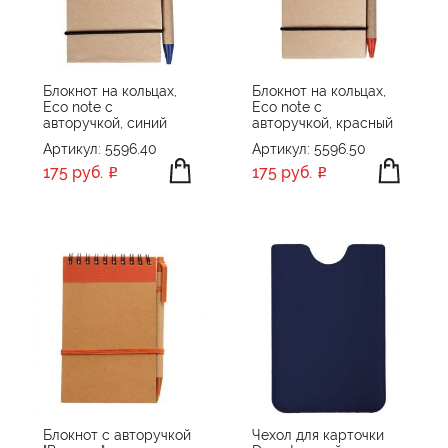
ОБЪЕМ ПАМЯТИ
8 GB
16 GB
ПРОИЗВОДИТЕЛЬ
Блокнот на кольцах,
Блокнот на кольцах,
Eco note с
Eco note с
Cacharel
авторучкой, синий
авторучкой, красный
ЦВЕТ
CERRUTI 1881
Артикул: 5596.40
Артикул: 5596.50
Chili
175 руб.
175 руб.
Christian Lacroix
Happy gifts
ПРИМЕНИТЬ
СБРОСИТЬ
Hard Work
Indivo
LACHETTA
Matteo Tantini
Molti
Portobello Одежда
Блокнот с авторучкой
Чехол для карточки
Portobello Подарочные наборы