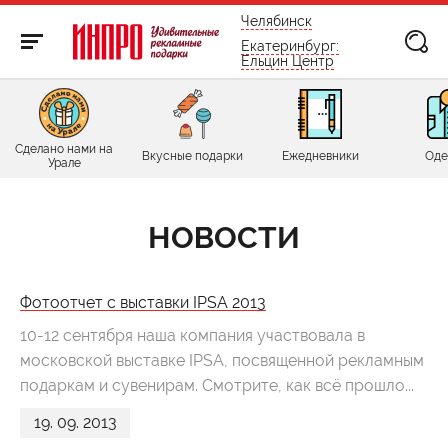
бесплатно по России
Челябинск
Екатеринбург:
Ельцин Центр
Сделано нами на
Вкусные подарки
Ежедневники
Оде
Урале
НОВОСТИ
Фотоотчет с выставки IPSA 2013
10-12 сентября наша компания участвовала в
московской выставке IPSA, посвященной рекламным
подаркам и сувенирам. Смотрите, как всё прошло...
19. 09. 2013