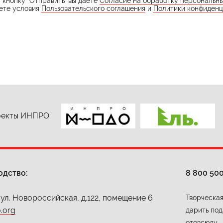
кнопку "Отправить" вы даете
Согласие на обработку персональн
ете условия
Пользовательского соглашения
и
Политики конфиденц
екты ИНПРО:
одство:
8 800 50
 ул. Новороссийская, д.122, помещение 6
Творческая
.org
дарить под
отовсюду.