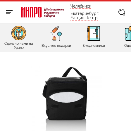
бесплатно по России
Челябинск
Екатеринбург:
Ельцин Центр
Сделано нами на
Вкусные подарки
Ежедневники
Оде
Урале