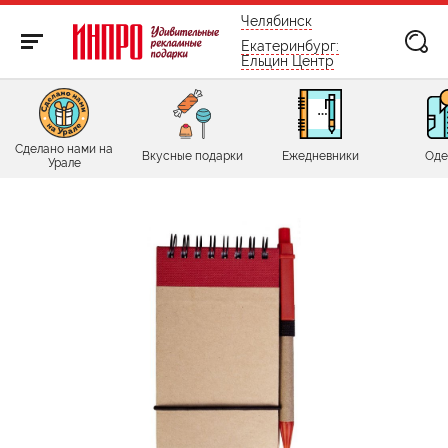
бесплатно по России
Челябинск
Екатеринбург:
Ельцин Центр
Сделано нами на
Вкусные подарки
Ежедневники
Оде
Урале