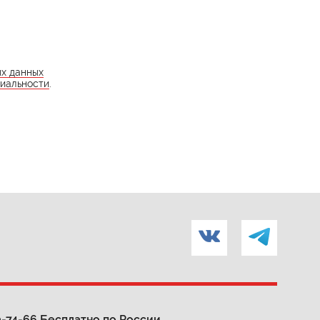
ых данных
иальности
.
0-74-66
Бесплатно по России