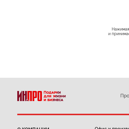
Нажимая 
и принима
Про
Офис и произв