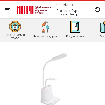
бесплатно по России
Челябинск
Екатеринбург:
Ельцин Центр
Сделано нами на
Вкусные подарки
Ежедневники
Оде
Урале