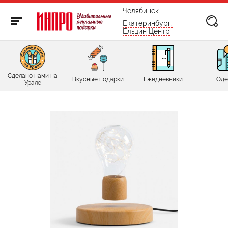
бесплатно по России
Челябинск
Екатеринбург:
Ельцин Центр
Сделано нами на
Вкусные подарки
Ежедневники
Оде
Урале