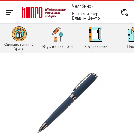
бесплатно по России
Челябинск
Екатеринбург:
Ельцин Центр
Сделано нами на
Вкусные подарки
Ежедневники
Оде
Урале