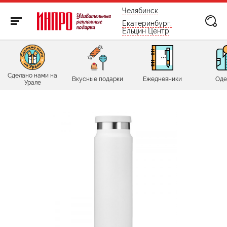
бесплатно по России
Челябинск
Екатеринбург:
Ельцин Центр
Сделано нами на
Вкусные подарки
Ежедневники
Оде
Урале