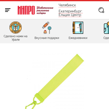
бесплатно по России
Челябинск
Екатеринбург:
Ельцин Центр
Сделано нами на
Вкусные подарки
Ежедневники
Оде
Урале