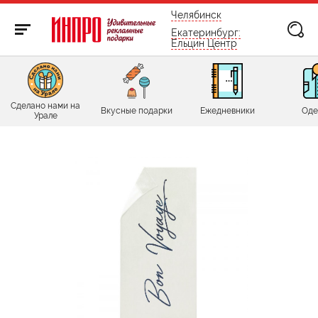
бесплатно по России
Челябинск
Екатеринбург:
Ельцин Центр
Сделано нами на
Вкусные подарки
Ежедневники
Оде
Урале