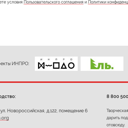
ете условия
Пользовательского соглашения
и
Политики конфиденц
екты ИНПРО:
одство:
8 800 50
 ул. Новороссийская, д.122, помещение 6
Творческая
.org
дарить под
отовсюду.