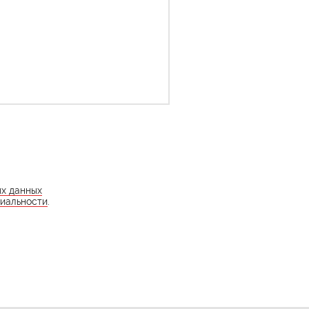
ых данных
иальности
.