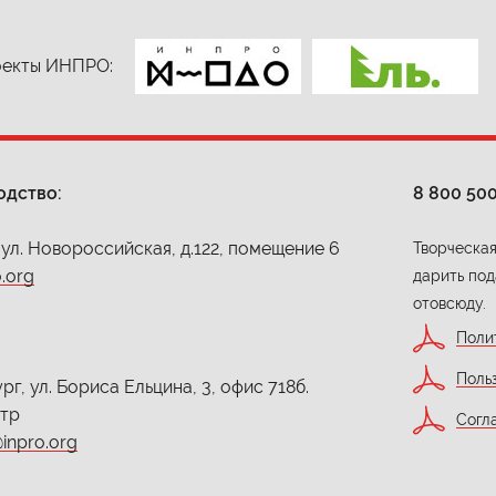
екты ИНПРО:
одство:
8 800 50
 ул. Новороссийская, д.122, помещение 6
Творческая
.org
дарить под
отовсюду.
Поли
Поль
г, ул. Бориса Ельцина, 3, офис 718б.
нтр
Согл
inpro.org