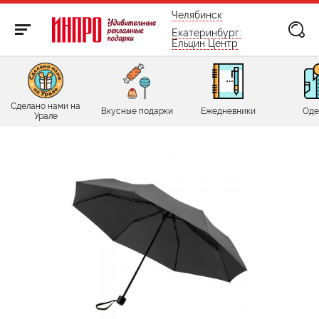
бесплатно по России
Челябинск
Екатеринбург:
Ельцин Центр
Сделано нами на
Вкусные подарки
Ежедневники
Оде
Урале