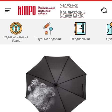
бесплатно по России
Челябинск
Екатеринбург:
Ельцин Центр
Сделано нами на
Вкусные подарки
Ежедневники
Оде
Урале