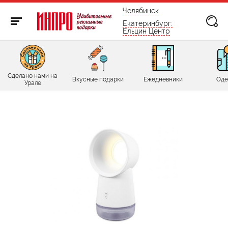
бесплатно по России
Челябинск
Екатеринбург:
Ельцин Центр
Сделано нами на
Вкусные подарки
Ежедневники
Оде
Урале