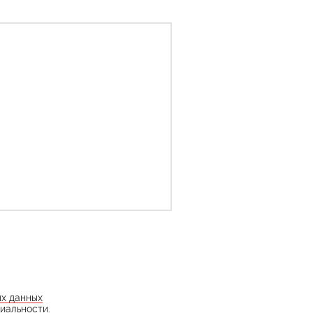
ых данных
иальности
.