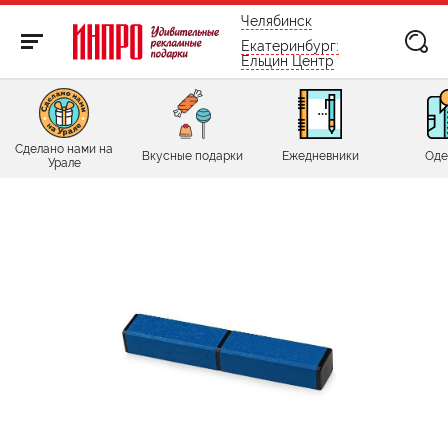
бесплатно по России
Челябинск
Екатеринбург:
Ельцин Центр
Сделано нами на
Вкусные подарки
Ежедневники
Оде
Урале