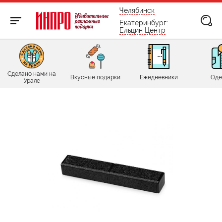
бесплатно по России
Челябинск
Екатеринбург:
Ельцин Центр
Сделано нами на
Вкусные подарки
Ежедневники
Оде
Урале