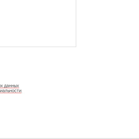
ых данных
иальности
.