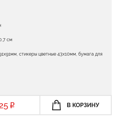
н
0,7 см
91х91мм, стикеры цветные 43х10мм, бумага для
25
В КОРЗИНУ