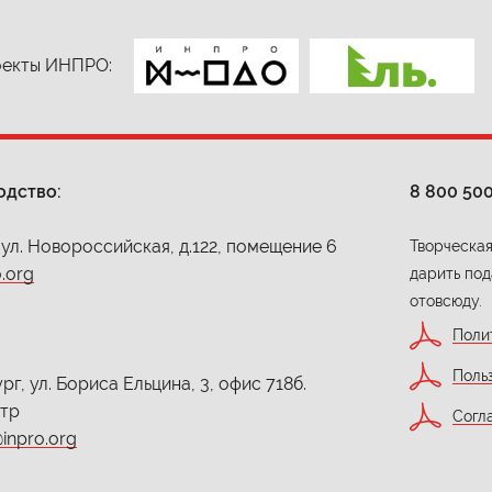
екты ИНПРО:
одство:
8 800 50
 ул. Новороссийская, д.122, помещение 6
Творческая
.org
дарить под
отовсюду.
Поли
Поль
г, ул. Бориса Ельцина, 3, офис 718б.
нтр
Согл
inpro.org