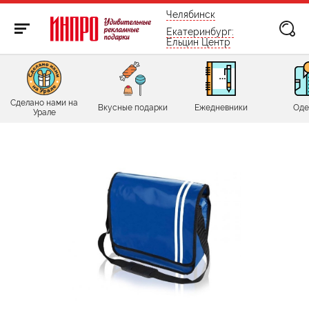
бесплатно по России
Челябинск
Екатеринбург:
Ельцин Центр
Сделано нами на
Вкусные подарки
Ежедневники
Оде
Урале