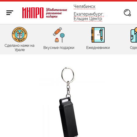
бесплатно по России
Челябинск
Екатеринбург:
Ельцин Центр
Сделано нами на
Вкусные подарки
Ежедневники
Оде
Урале