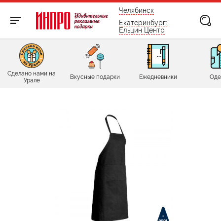
бесплатно по России
Челябинск
Екатеринбург:
Ельцин Центр
Сделано нами на
Вкусные подарки
Ежедневники
Оде
Урале