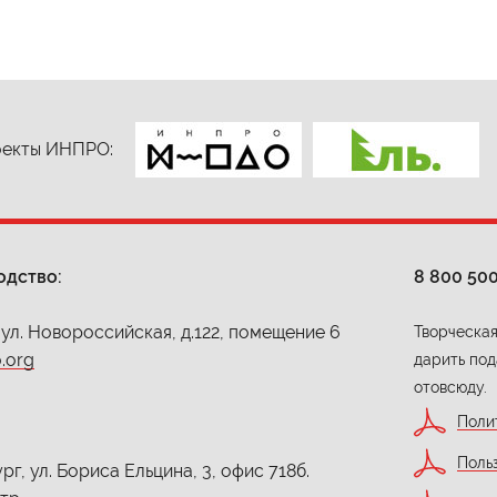
екты ИНПРО:
одство:
8 800 50
 ул. Новороссийская, д.122, помещение 6
Творческая
.org
дарить под
отовсюду.
Поли
Поль
г, ул. Бориса Ельцина, 3, офис 718б.