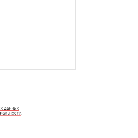
ых данных
иальности
.