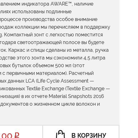
бавлением индикатора AWARE™, наличие
делиях использованы подлинные
 процессе производства особое внимание
продаж коллекции мы перечисляем в поддержку
g. Компактный зонт с легкостью поместится
агодаря светоотражающей полосе вы будете
ок. Каркас и спицы сделаны из металла, ручка
одстве этого зонта мы сэкономили 4,5 литра
ковых бутылок объемом 500 мл (этот
и с первичными материалом). Расчетный
ых данных LCA (Life Cycle Assessment —
кованных Textile Exchange (Textile Exchange —
изация) в их отчете Material Snapshots 2016
р документов о жизненном цикле волокон и
,00
В КОРЗИНУ