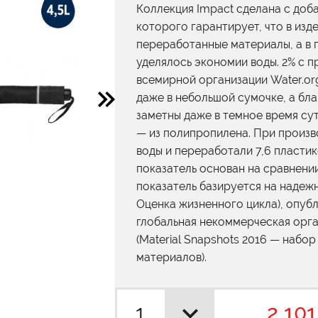
Коллекция Impact сделана с до
которого гарантирует, что в из
переработанные материалы, а в
уделялось экономии воды. 2% с 
всемирной организации Water.or
даже в небольшой сумочке, а бл
заметны даже в темное время сут
— из полипропилена. При произв
воды и переработали 7,6 пласти
показатель основан на сравнени
показатель базируется на надежн
Оценка жизненного цикла), опубли
глобальная некоммерческая орган
(Material Snapshots 2016 — набо
материалов).
2 101