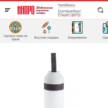
бесплатно по России
Челябинск
Екатеринбург:
Ельцин Центр
Сделано нами на
Вкусные подарки
Ежедневники
Оде
Урале