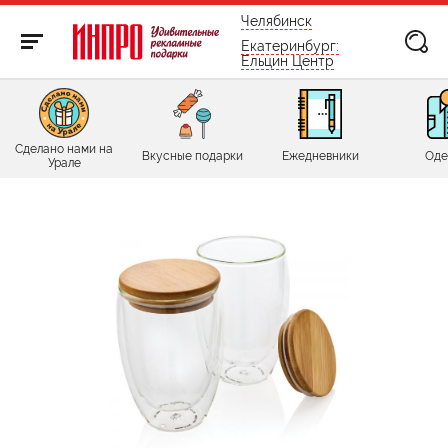
бесплатно по России
Челябинск
Екатеринбург:
Ельцин Центр
Сделано нами на
Вкусные подарки
Ежедневники
Оде
Урале