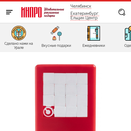
бесплатно по России
Челябинск
Екатеринбург:
Ельцин Центр
Сделано нами на
Вкусные подарки
Ежедневники
Оде
Урале