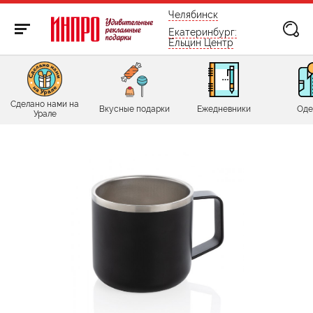
бесплатно по России
Челябинск
Екатеринбург:
Ельцин Центр
Сделано нами на
Вкусные подарки
Ежедневники
Оде
Урале