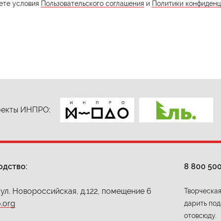
ете условия
Пользовательского соглашения
и
Политики конфиденц
екты ИНПРО:
одство:
8 800 50
 ул. Новороссийская, д.122, помещение 6
Творческая
.org
дарить под
отовсюду.