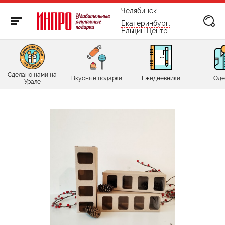
бесплатно по России
Челябинск
Екатеринбург:
Ельцин Центр
Сделано нами на
Вкусные подарки
Ежедневники
Оде
Урале