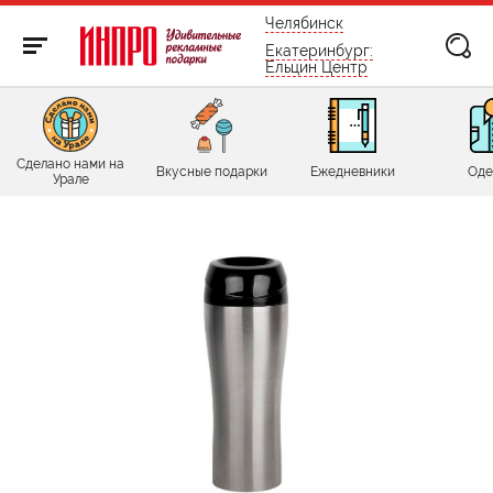
бесплатно по России
Челябинск
Екатеринбург:
Ельцин Центр
Сделано нами на
Вкусные подарки
Ежедневники
Оде
Урале