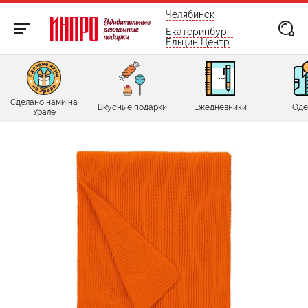
бесплатно по России
Челябинск
Екатеринбург:
Ельцин Центр
Сделано нами на
Вкусные подарки
Ежедневники
Оде
Урале