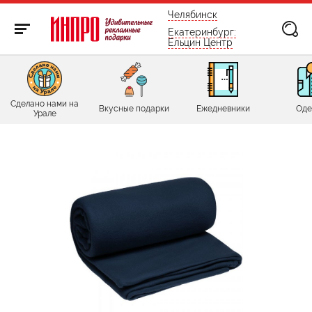
бесплатно по России
Челябинск
Екатеринбург:
Ельцин Центр
Сделано нами на
Вкусные подарки
Ежедневники
Оде
Урале