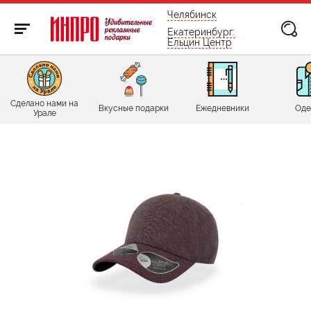
бесплатно по России
Челябинск
Екатеринбург:
Ельцин Центр
Сделано нами на
Вкусные подарки
Ежедневники
Оде
Урале